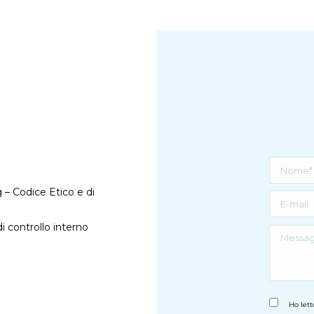
g
–
Codice Etico e di
 controllo interno
Ho lett